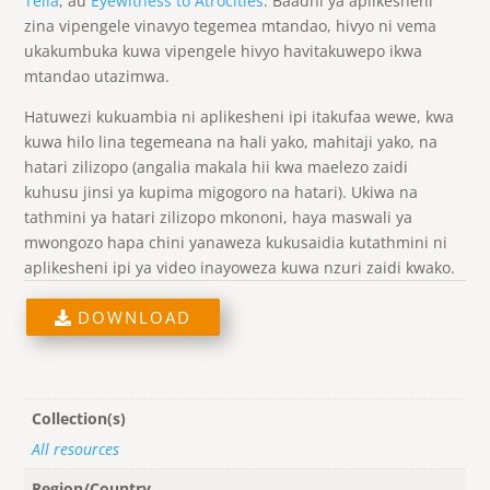
Tella
, au
Eyewitness to Atrocities
. Baadhi ya aplikesheni
zina vipengele vinavyo tegemea mtandao, hivyo ni vema
ukakumbuka kuwa vipengele hivyo havitakuwepo ikwa
mtandao utazimwa.
Hatuwezi kukuambia ni aplikesheni ipi itakufaa wewe, kwa
kuwa hilo lina tegemeana na hali yako, mahitaji yako, na
hatari zilizopo (angalia makala hii kwa maelezo zaidi
kuhusu jinsi ya kupima migogoro na hatari). Ukiwa na
tathmini ya hatari zilizopo mkononi, haya maswali ya
mwongozo hapa chini yanaweza kukusaidia kutathmini ni
aplikesheni ipi ya video inayoweza kuwa nzuri zaidi kwako.
DOWNLOAD
Collection(s)
All resources
Region/Country