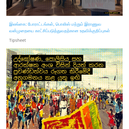
இலங்கை: போராட்டங்கள், பொலிஸ் மற்றும் இராணுவ
வன்முறையை காட்சிப்படுத்துவதற்கான உதவிக்குறிப்புகள்
Tipsheet