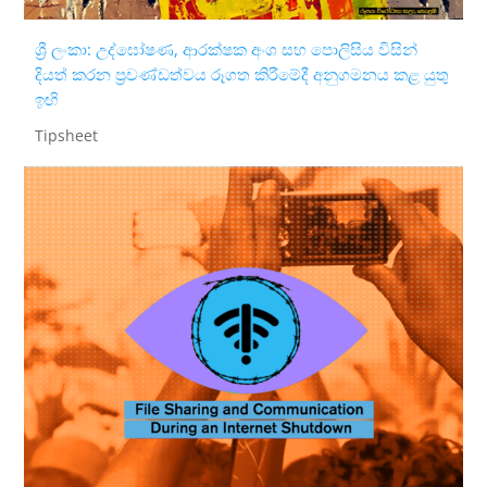
ශ්‍රී ලංකා: උද්ඝෝෂණ, ආරක්ෂක අංශ සහ පොලිසිය විසින්
දියත් කරන ප්‍රචණ්ඩත්වය රූගත කිරීමේදී අනුගමනය කළ යුතු
ඉඟි
Tipsheet