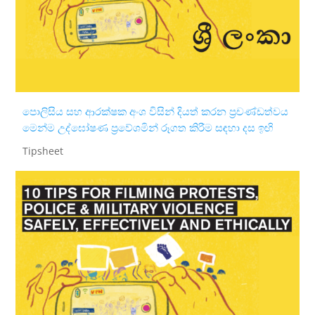
පොලිසිය සහ ආරක්ෂක අංශ විසින් දියත් කරන ප්‍රචණ්ඩත්වය
මෙන්ම උද්ඝෝෂණ ප්‍රවේශමින් රූගත කිරීම සඳහා දස ඉඟි
Tipsheet