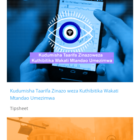
Kudumisha Taarifa Zinazo weza Kuthibitika Wakati
Mtandao Umezimwa
Tipsheet