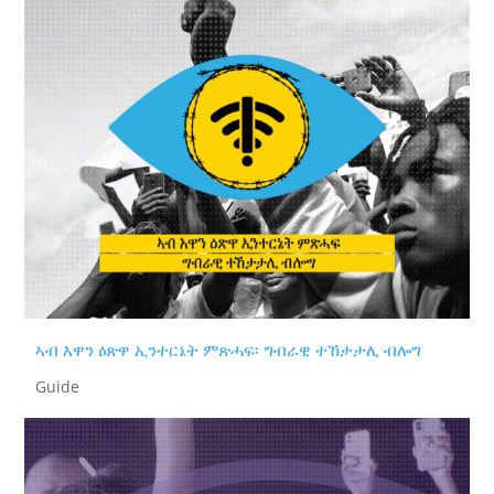
ኣብ እዋን ዕጽዋ ኢንተርኔት ምጽሓፍ፡ ግብራዊ ተኸታታሊ ብሎግ
Guide