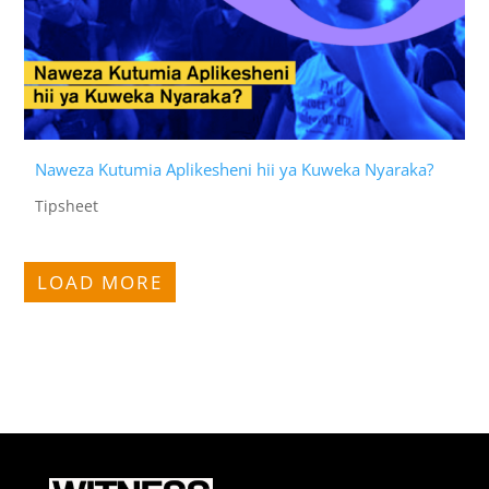
Naweza Kutumia Aplikesheni hii ya Kuweka Nyaraka?
Tipsheet
LOAD MORE