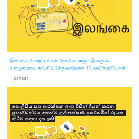
இலங்கை: போராட்டங்கள், பொலிஸ் மற்றும் இராணுவ
வன்முறையை காட்சிப்படுத்துவதற்கான 10 உதவிக்குறிப்புகள்
Tipsheet