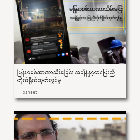
မြန်မာစစ်အာဏာသိမ်းခြင်း အချိန်နှင့်တပြေးညီ
တိုက်ရိုက်ထုတ်လွှင့်မှု
Tipsheet