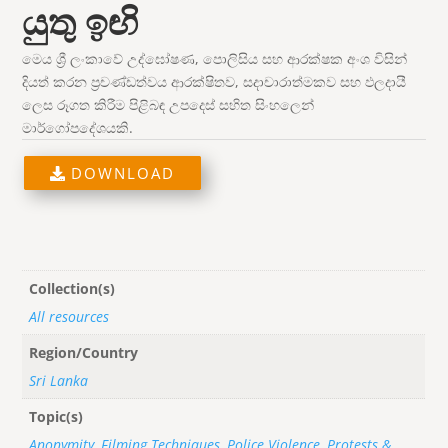
යුතු ඉඟි
මෙය ශ්‍රී ලංකාවේ උද්ඝෝෂණ, පොලිසිය සහ ආරක්ෂක අංශ විසින්
දියත් කරන ප්‍රචණ්ඩත්වය ආරක්ෂිතව, සදාචාරාත්මකව සහ ඵලදායී
ලෙස රූගත කිරීම පිළිබඳ උපදෙස් සහිත සිංහලෙන්
මාර්ගෝපදේශයකි.
DOWNLOAD
Collection(s)
All resources
Region/Country
Sri Lanka
Topic(s)
Anonymity
,
Filming Techniques
,
Police Violence
,
Protests &